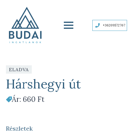
+36209572767
ELADVA
Hárshegyi út
Ár: 660 Ft
Részletek